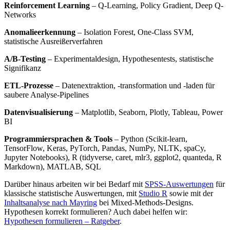
Reinforcement Learning
– Q-Learning, Policy Gradient, Deep Q-
Networks
Anomalieerkennung
– Isolation Forest, One-Class SVM,
statistische Ausreißerverfahren
A/B-Testing
– Experimentaldesign, Hypothesentests, statistische
Signifikanz
ETL-Prozesse
– Datenextraktion, -transformation und -laden für
saubere Analyse-Pipelines
Datenvisualisierung
– Matplotlib, Seaborn, Plotly, Tableau, Power
BI
Programmiersprachen & Tools
– Python (Scikit-learn,
TensorFlow, Keras, PyTorch, Pandas, NumPy, NLTK, spaCy,
Jupyter Notebooks), R (tidyverse, caret, mlr3, ggplot2, quanteda, R
Markdown), MATLAB, SQL
Darüber hinaus arbeiten wir bei Bedarf mit
SPSS-Auswertungen
für
klassische statistische Auswertungen, mit
Studio R
sowie mit der
Inhaltsanalyse nach Mayring
bei Mixed-Methods-Designs.
Hypothesen korrekt formulieren? Auch dabei helfen wir:
Hypothesen formulieren – Ratgeber
.