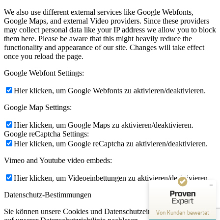
We also use different external services like Google Webfonts,
Google Maps, and external Video providers. Since these providers
may collect personal data like your IP address we allow you to block
them here. Please be aware that this might heavily reduce the
functionality and appearance of our site. Changes will take effect
once you reload the page.
Google Webfont Settings:
Hier klicken, um Google Webfonts zu aktivieren/deaktivieren.
Kundenbewertungen und Erfahrungen zu
Google Map Settings:
Ghostwriter-Castle
Hier klicken, um Google Maps zu aktivieren/deaktivieren.
SEHR GUT
Google reCaptcha Settings:
%
100
Hier klicken, um Google reCaptcha zu aktivieren/deaktivieren.
Empfehlungen auf
ProvenExpert.com
5,00
/
4,98
Vimeo and Youtube video embeds:
32
Hier klicken, um Videoeinbettungen zu aktivieren/deaktivieren.
126
Bewertungen auf
3
Bewertungen von
Datenschutz-Bestimmungen
ProvenExpert.com
anderen Quellen
Sie können unsere Cookies und Datenschutzeinstellungen im Detail
Von Kunden bewertet