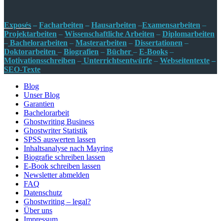
Exposés
–
Facharbeiten
–
Hausarbeiten
–
Examensarbeiten
–
Projektarbeiten
–
Wissenschaftliche Arbeiten
–
Diplomarbeiten
–
Bachelorarbeiten
–
Masterarbeiten
–
Dissertationen
–
Doktorarbeiten
–
Biografien
–
Bücher
–
E-Books
–
Motivationsschreiben
–
Unterrichtsentw
ürfe
–
Webseitentexte
–
SEO-Texte
Blog
Unser Blog
Garantien
Bachelorarbeit
Ghostwriting Business
Ghostwriter Statistik
SPSS auswerten lassen
Inhaltsanalyse nach Mayring
Biografie schreiben lassen
E-Book schreiben lassen
Newsletter abmelden
FAQ
Datenschutz
Ghostwriting – legal?
Über uns
Impressum