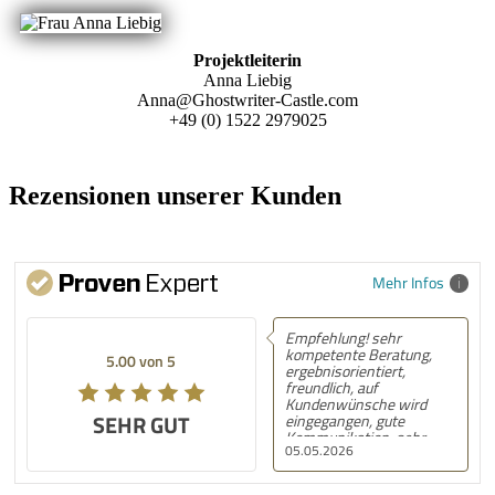
Projektleiterin
Anna Liebig
Anna@Ghostwriter-Castle.com
+49 (0) 1522 2979025
Rezensionen unserer Kunden
Mehr Infos
Empfehlung! sehr
kompetente Beratung,
5.00 von 5
ergebnisorientiert,
freundlich, auf
Kundenwünsche wird
SEHR GUT
eingegangen, gute
Kommunikation, sehr
05.05.2026
gute Arbeit