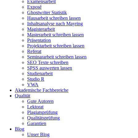
Examensarbeit
Exposé
Ghostwriter Statistik
Hausarbeit schreiben lassen
Inhaltsanalyse nach Mayring
Magisterarbeit
Masterarbeit schreiben lassen
Präsentation
Projektarbeit schreiben lassen
Referat
Seminararbeit schreiben lassen
SEO Texte schreiben
SPSS auswerten lassen
Studienarbeit
Studio R
VWA
Akademische Fachbereiche
Qualität
Gute Autoren
Lektorat
Plagiatsprüfung
Qualitätsprüfung
Garantien
Blog
Unser Blog