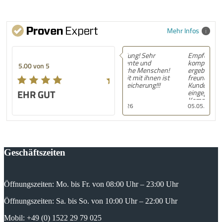
Mehr Infos
Empfehlung! sehr
kompetente Beratung,
5.00 von 5
ergebnisorientiert,
freundlich, auf
Kundenwünsche wird
SEHR GUT
eingegangen, gute
Kommunikation, sehr
05.05.2026
gute Arbeit
Geschäftszeiten
Öffnungszeiten: Mo. bis Fr. von 08:00 Uhr – 23:00 Uhr
Öffnungszeiten: Sa. bis So. von 10:00 Uhr – 22:00 Uhr
Mobil: +49 (0) 1522 29 79 025