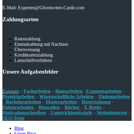
E-Mail: Experten@Ghostwriter-Castle.com
Zahlungsarten
Ratenzahlung
Einmalzahlung mit Nachlass
Überweisung
Kreditkartenzahlung
Lastschriftverfahren
Unsere Aufgabenfelder
Exposés
–
Facharbeiten
–
Hausarbeiten
–
Examensarbeiten
–
Projektarbeiten
–
Wissenschaftliche Arbeiten
–
Diplomarbeiten
–
Bachelorarbeiten
–
Masterarbeiten
–
Dissertationen
–
Doktorarbeiten
–
Biografien
–
Bücher
–
E-Books
–
Motivationsschreiben
–
Unterrichtsentw
ürfe
–
Webseitentexte
–
SEO-Texte
Blog
Unser Blog