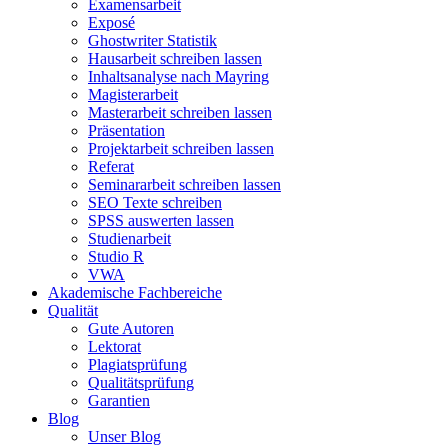
Examensarbeit
Exposé
Ghostwriter Statistik
Hausarbeit schreiben lassen
Inhaltsanalyse nach Mayring
Magisterarbeit
Masterarbeit schreiben lassen
Präsentation
Projektarbeit schreiben lassen
Referat
Seminararbeit schreiben lassen
SEO Texte schreiben
SPSS auswerten lassen
Studienarbeit
Studio R
VWA
Akademische Fachbereiche
Qualität
Gute Autoren
Lektorat
Plagiatsprüfung
Qualitätsprüfung
Garantien
Blog
Unser Blog