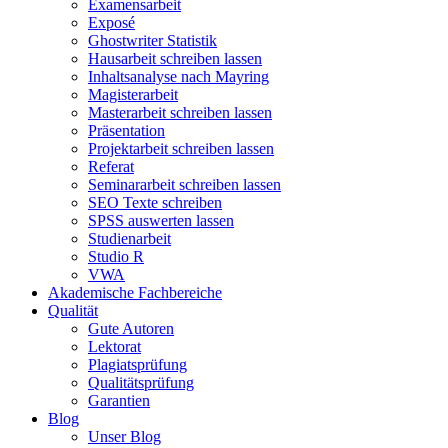
Examensarbeit
Exposé
Ghostwriter Statistik
Hausarbeit schreiben lassen
Inhaltsanalyse nach Mayring
Magisterarbeit
Masterarbeit schreiben lassen
Präsentation
Projektarbeit schreiben lassen
Referat
Seminararbeit schreiben lassen
SEO Texte schreiben
SPSS auswerten lassen
Studienarbeit
Studio R
VWA
Akademische Fachbereiche
Qualität
Gute Autoren
Lektorat
Plagiatsprüfung
Qualitätsprüfung
Garantien
Blog
Unser Blog