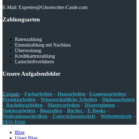
E-Mail: Experten@Ghostwriter-Castle.com
Zahlungsarten
Ratenzahlung
Einmalzahlung mit Nachlass
Überweisung
Kreditkartenzahlung
Lastschriftverfahren
Unsere Aufgabenfelder
Exposés
–
Facharbeiten
–
Hausarbeiten
–
Examensarbeiten
–
Projektarbeiten
–
Wissenschaftliche Arbeiten
–
Diplomarbeiten
–
Bachelorarbeiten
–
Masterarbeiten
–
Dissertationen
–
Doktorarbeiten
–
Biografien
–
Bücher
–
E-Books
–
Motivationsschreiben
–
Unterrichtsentw
ürfe
–
Webseitentexte
–
SEO-Texte
Blog
Unser Blog