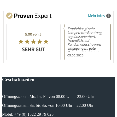
Mehr Infos
Empfehlung! sehr
kompetente Beratung,
5.00 von 5
ergebnisorientiert,
freundlich, auf
Kundenwünsche wird
SEHR GUT
eingegangen, gute
Kommunikation, sehr
05.05.2026
gute Arbeit
Geschäftszeiten
Öffnungszeiten: Mo. bis Fr. von 08:00 Uhr – 23:00 Uhr
Öffnungszeiten: Sa. bis So. von 10:00 Uhr – 22:00 Uhr
Mobil: +49 (0) 1522 29 79 025