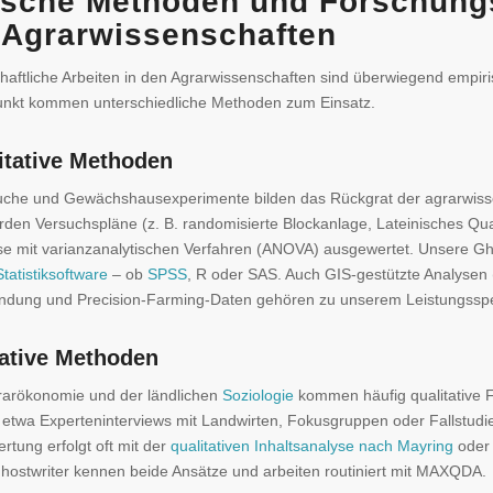
ische Methoden und Forschung
 Agrarwissenschaften
aftliche Arbeiten in den Agrarwissenschaften sind überwiegend empiri
nkt kommen unterschiedliche Methoden zum Einsatz.
itative Methoden
uche und Gewächshausexperimente bilden das Rückgrat der agrarwiss
den Versuchspläne (z. B. randomisierte Blockanlage, Lateinisches Qua
e mit varianzanalytischen Verfahren (ANOVA) ausgewertet. Unsere Gh
Statistiksoftware
– ob
SPSS
, R oder SAS. Auch GIS-gestützte Analysen
ndung und Precision-Farming-Daten gehören zu unserem Leistungssp
tative Methoden
grarökonomie und der ländlichen
Soziologie
kommen häufig qualitative
 etwa Experteninterviews mit Landwirten, Fokusgruppen oder Fallstudi
rtung erfolgt oft mit der
qualitativen Inhaltsanalyse nach Mayring
oder 
ostwriter kennen beide Ansätze und arbeiten routiniert mit MAXQDA.