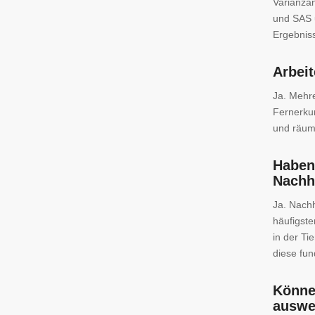
Varianzan
und SAS u
Ergebnis
Arbei
Ja. Mehr
Fernerkun
und räuml
Haben
Nachh
Ja. Nachh
häufigst
in der Ti
diese fun
Können
auswe