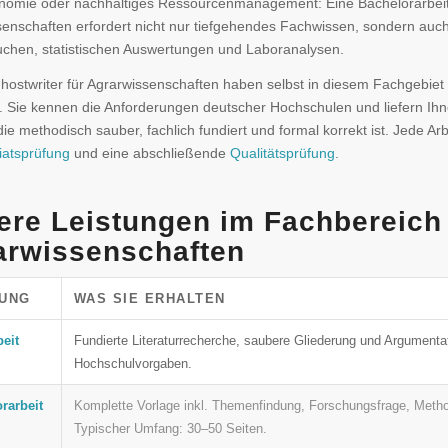
nomie oder nachhaltiges Ressourcenmanagement: Eine Bachelorarbeit 
enschaften erfordert nicht nur tiefgehendes Fachwissen, sondern auch
uchen, statistischen Auswertungen und Laboranalysen.
ostwriter für Agrarwissenschaften haben selbst in diesem Fachgebiet 
. Sie kennen die Anforderungen deutscher Hochschulen und liefern Ihn
die methodisch sauber, fachlich fundiert und formal korrekt ist. Jede Arb
iatsprüfung
und eine abschließende
Qualitätsprüfung
.
ere Leistungen im Fachbereich
arwissenschaften
TUNG
WAS SIE ERHALTEN
eit
Fundierte Literaturrecherche, saubere Gliederung und Argumenta
Hochschulvorgaben.
rarbeit
Komplette Vorlage inkl. Themenfindung, Forschungsfrage, Meth
Typischer Umfang: 30–50 Seiten.