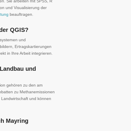
en. Sie arbeiten mit SPSS, R
on und Visualisierung der
tung
beauftragen.
oder QGIS?
ssystemen und
ildern, Ertragskartierungen
 in Ihre Arbeit integrieren.
 Landbau und
ktion gehören zu den am
Debatten zu Methanemissionen
er Landwirtschaft und können
ch Mayring