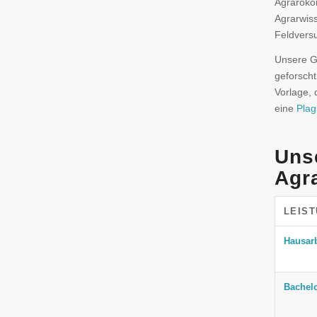
Agraröko
Agrarwiss
Feldvers
Unsere Gh
geforscht
Vorlage, 
eine
Plag
Uns
Agr
LEIS
Hausarb
Bachelo