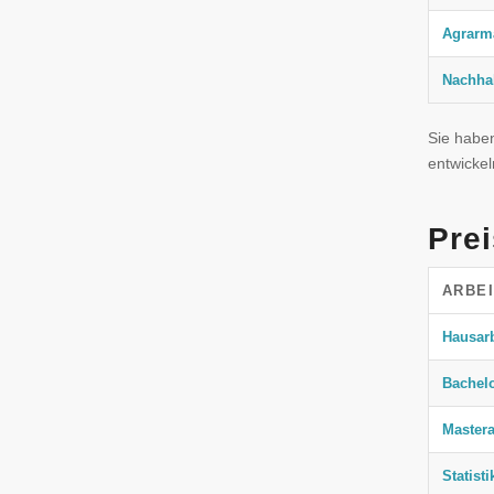
Agrarm
Nachhal
Sie habe
entwickel
Prei
ARBE
Hausarb
Bachelo
Mastera
Statist