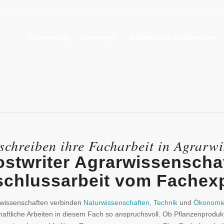
Ghostwriting
Leistungen
Akademische Fachbereiche
schaften – Die Agentur die S
schreiben ihre Facharbeit in Agrarwi
stwriter Agrarwissenschaf
chlussarbeit vom Fachex
rwissenschaften verbinden
Naturwissenschaften
,
Technik
und
Ökonomi
aftliche Arbeiten in diesem Fach so anspruchsvoll. Ob Pflanzenprodukt