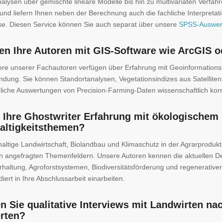
alysen über gemischte lineare Modelle bis hin zu multivariaten Verfahr
nd liefern Ihnen neben der Berechnung auch die fachliche Interpretati
se. Diesen Service können Sie auch separat über unsere
SPSS-Auswer
ten Ihre Autoren mit GIS-Software wie ArcGIS 
ere unserer Fachautoren verfügen über Erfahrung mit Geoinformation
dung. Sie können Standortanalysen, Vegetationsindizes aus Satellitenb
iche Auswertungen von Precision-Farming-Daten wissenschaftlich korrekt
 Ihre Ghostwriter Erfahrung mit ökologischem
altigkeitsthemen?
altige Landwirtschaft, Biolandbau und Klimaschutz in der Agrarprodu
en angefragten Themenfeldern. Unsere Autoren kennen die aktuellen 
erhaltung, Agroforstsystemen, Biodiversitätsförderung und regenerativ
diert in Ihre Abschlussarbeit einarbeiten.
 Sie qualitative Interviews mit Landwirten na
rten?