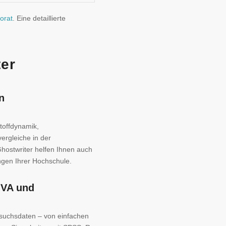
orat
. Eine detaillierte
ter
n
toffdynamik,
ergleiche in der
Ghostwriter helfen Ihnen auch
gen Ihrer Hochschule.
OVA und
rsuchsdaten – von einfachen