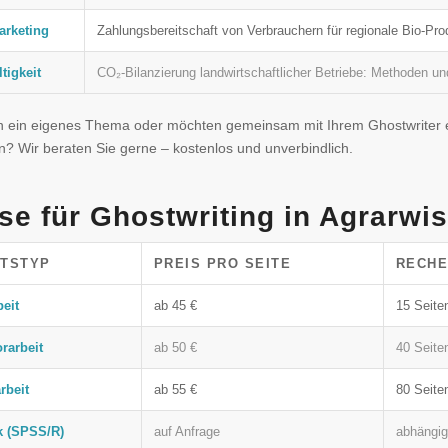
arketing
Zahlungsbereitschaft von Verbrauchern für regionale Bio-Pro
tigkeit
CO₂-Bilanzierung landwirtschaftlicher Betriebe: Methoden 
n ein eigenes Thema oder möchten gemeinsam mit Ihrem Ghostwriter 
n? Wir beraten Sie gerne – kostenlos und unverbindlich.
se für Ghostwriting in Agrarwi
ITSTYP
PREIS PRO SEITE
RECHE
eit
ab 45 €
15 Seite
rarbeit
ab 50 €
40 Seite
rbeit
ab 55 €
80 Seite
ik (SPSS/R)
auf Anfrage
abhängi