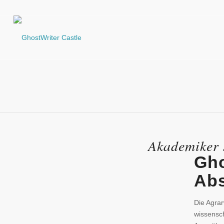
Ghostwriter Agrarwissen
Akademiker 
Gho
Abs
Die Agra
wissensch