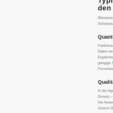
Typ
den
Wissensch
Schwerpu
Quant
Feldvers
Dabei wer
Ergebniss
gängige
Fernerku
Quali
In der A
Einsatz –
Die Auswe
Unsere Gh