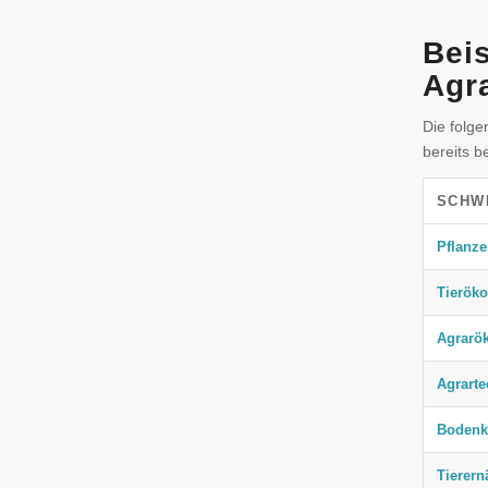
Beis
Agr
Die folge
bereits b
SCHW
Pflanz
Tieröko
Agrarö
Agrarte
Bodenk
Tierer