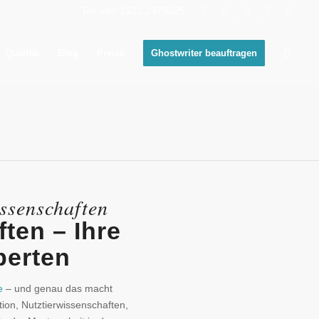
Tel: +49 1522 2979025
Qualität
Blog
Preise
Ghostwriter beauftragen
ie begleitet!
ssenschaften
ten – Ihre
perten
e
– und genau das macht
ion, Nutztierwissenschaften,